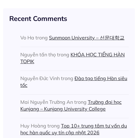
Recent Comments
Vo Ha
trong
Sunmoon University – 선문대학교
Nguyễn tấn thọ
trong
KHÓA HỌC TIẾNG HÀN
TOPIK
Nguyễn Đức Vinh
trong
Đào tạo tiếng Hàn siêu
tốc
Mai Nguyễn Trường An
trong
Trường đại học
Kunjang – Kunjang University College
Huy Hoàng
trong
Top 10+ trung tâm tư vấn du
học hàn quốc uy tín cập nhật 2026