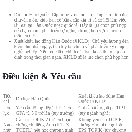
Du học Hàn Quốc: Tập trung vào học tập, nâng cao trình độ
chuyên môn, giúp bạn có bằng cấp giá trị và cơ hội làm việc
lâu dài tại Hàn Quốc hoặc quốc tế. Đây là lựa chọn phù hợp
nếu bạn muốn phát triển sự nghiệp trong lĩnh vực chuyên
môn cụ thể.
Xuất khẩu lao động Hàn Quốc (XKLĐ): Chủ yếu hướng đến
kiếm thu nhập ngay, tích lũy tài chính và phát triển kỹ năng
nghề nghiệp. Nếu mục tiêu chính của bạn là có thu nhập ổn
định trong thời gian ngắn, XKLĐ sẽ là lựa chọn phù hợp hơn.
Điều kiện & Yêu cầu
Tiêu
Xuất khẩu lao động Hàn
Du học Hàn Quốc
chí
Quốc (XKLĐ)
Học
Yêu cầu tốt nghiệp THPT, có
Chỉ cần tốt nghiệp THPT
lực
GPA từ 5.0 trở lên (tùy trường)
(tùy ngành nghề)
Cần có TOPIK 2 trở lên hoặc
Không yêu cầu TOPIK,
Ngoại
chứng chỉ tiếng Anh (IELTS,
nhưng cần thi tiếng Hàn
ngữ
TOEFL) nếu học chương trình
EPS-TOPIK (tùy chương