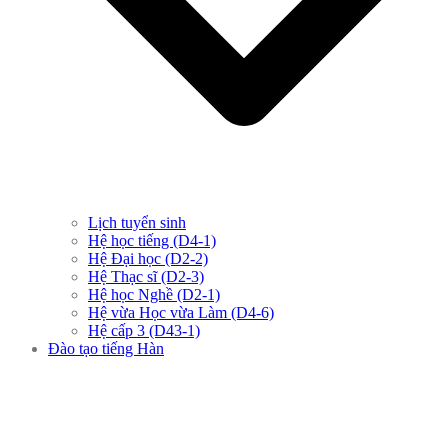
Lịch tuyển sinh
Hệ học tiếng (D4-1)
Hệ Đại học (D2-2)
Hệ Thạc sĩ (D2-3)
Hệ học Nghề (D2-1)
Hệ vừa Học vừa Làm (D4-6)
Hệ cấp 3 (D43-1)
Đào tạo tiếng Hàn