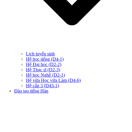
Lịch tuyển sinh
Hệ học tiếng (D4-1)
Hệ Đại học (D2-2)
Hệ Thạc sĩ (D2-3)
Hệ học Nghề (D2-1)
Hệ vừa Học vừa Làm (D4-6)
Hệ cấp 3 (D43-1)
Đào tạo tiếng Hàn