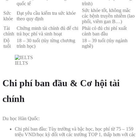
quốc tế
trình)
Sức khỏe tốt, không mắc
Sức
Đạt yêu cầu kiểm tra sức khỏe
các bệnh truyền nhiễm (lao
khỏe
theo quy định
phổi, viêm gan B…)
Tài
Chứng minh tài chính đủ để chi
Phải có đủ chi phí xuất
chính
trả học phí và sinh hoạt
cảnh ban đầu
Độ
18 – 30 tuổi (tùy từng chương
18 – 39 tuổi (tùy ngành
tuổi
trình học)
nghề)
IELTS
Chi phí ban đầu & Cơ hội tài
chính
Du học Hàn Quốc:
Chi phí ban đầu: Tùy trường và bậc học, học phí từ 75 – 159
triệu VND/học kỳ đối với các trường TOP 1, thấp hơn với các