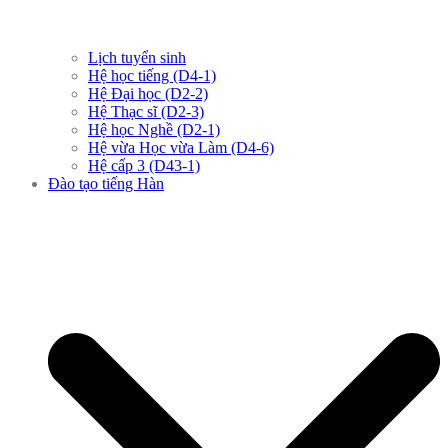
Lịch tuyển sinh
Hệ học tiếng (D4-1)
Hệ Đại học (D2-2)
Hệ Thạc sĩ (D2-3)
Hệ học Nghề (D2-1)
Hệ vừa Học vừa Làm (D4-6)
Hệ cấp 3 (D43-1)
Đào tạo tiếng Hàn