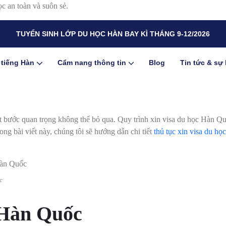
ọc an toàn và suôn sẻ.
TUYỂN SINH LỚP DU HỌC HÀN BAY KÌ THÁNG 9-12/2026
 tiếng Hàn
Cẩm nang thông tin
Blog
Tin tức & sự 
 bước quan trọng không thể bỏ qua. Quy trình xin visa du học Hàn Quố
ong bài viết này, chúng tôi sẽ hướng dẫn chi tiết
thủ tục xin visa du h
c
c Hàn Quốc