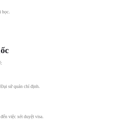
i học.
uốc
ế:
 Đại sứ quán chỉ định.
n việc xét duyệt visa.