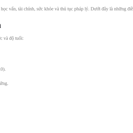
học vấn, tài chính, sức khỏe và thủ tục pháp lý. Dưới đây là những điề
n
 và độ tuổi:
.0).
 ứng.