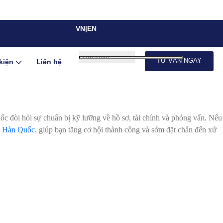
VN|EN
TƯ VẤN NGAY
kiện
Liên hệ
c đòi hỏi sự chuẩn bị kỹ lưỡng về hồ sơ, tài chính và phỏng vấn. Nếu
ọc Hàn Quốc
, giúp bạn tăng cơ hội thành công và sớm đặt chân đến xứ