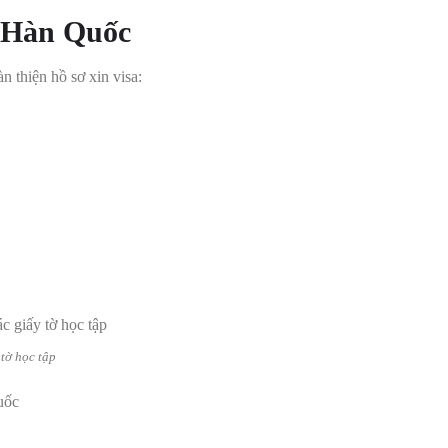
c Hàn Quốc
n thiện hồ sơ xin visa:
.
tờ học tập
uốc