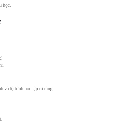
u học.
c
).
h).
 và lộ trình học tập rõ ràng.
i.