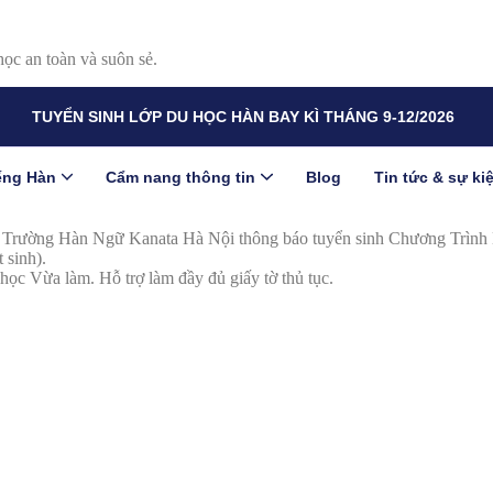
học an toàn và suôn sẻ.
TUYỂN SINH LỚP DU HỌC HÀN BAY KÌ THÁNG 9-12/2026
iếng Hàn
Cẩm nang thông tin
Blog
Tin tức & sự ki
). Trường Hàn Ngữ Kanata Hà Nội thông báo tuyển sinh Chương Trìn
 sinh).
 học Vừa làm. Hỗ trợ làm đầy đủ giấy tờ thủ tục.