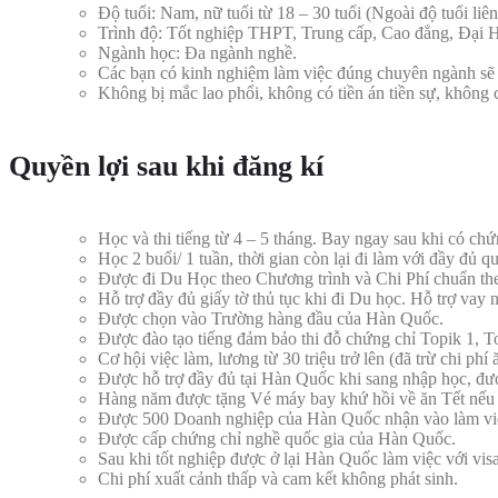
Độ tuổi: Nam, nữ tuổi từ 18 – 30 tuổi (Ngoài độ tuổi liên 
Trình độ: Tốt nghiệp THPT, Trung cấp, Cao đẳng, Đại 
Ngành học: Đa ngành nghề.
Các bạn có kinh nghiệm làm việc đúng chuyên ngành sẽ 
Không bị mắc lao phổi, không có tiền án tiền sự, không 
Quyền lợi sau khi đăng kí
Học và thi tiếng từ 4 – 5 tháng. Bay ngay sau khi có chứ
Học 2 buổi/ 1 tuần, thời gian còn lại đi làm với đầy đủ q
Được đi Du Học theo Chương trình và Chi Phí chuẩn th
Hỗ trợ đầy đủ giấy tờ thủ tục khi đi Du học. Hỗ trợ vay 
Được chọn vào Trường hàng đầu của Hàn Quốc.
Được đào tạo tiếng đảm bảo thi đỗ chứng chỉ Topik 1, To
Cơ hội việc làm, lương từ 30 triệu trở lên (đã trừ chi phí 
Được hỗ trợ đầy đủ tại Hàn Quốc khi sang nhập học, được
Hàng năm được tặng Vé máy bay khứ hồi về ăn Tết nếu có
Được 500 Doanh nghiệp của Hàn Quốc nhận vào làm việ
Được cấp chứng chỉ nghề quốc gia của Hàn Quốc.
Sau khi tốt nghiệp được ở lại Hàn Quốc làm việc với vis
Chi phí xuất cảnh thấp và cam kết không phát sinh.