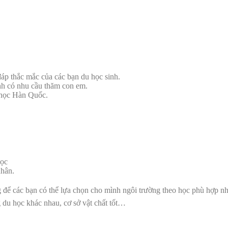
đáp thắc mắc của các bạn du học sinh.
nh có nhu cầu thăm con em.
u học Hàn Quốc.
học
nhân.
g để các bạn có thể lựa chọn cho mình ngôi trường theo học phù hợp nh
 du học khác nhau, cơ sở vật chất tốt…