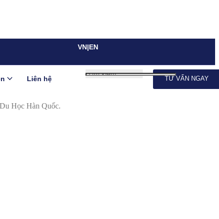
VN|EN
ện
Liên hệ
TƯ VẤN NGAY
h Du Học Hàn Quốc.