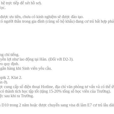
hệ trực tiếp để xét hồ sơ).
Học.
được ưu tiên, chưa có kinh nghiệm sẽ được đào tạo.
có người thân trong gia đình (cùng sổ hộ khẩu) đang cư trú bất hợp p
ng chỉ tiếng.
uyền lợi như lao động tại Hàn. (Đối với D2-3).
eo quy định.
ngân hàng khi Sinh viên yêu cầu.
pik 2, Klat 2.
ăn ở).
 cung cấp số điện thoại Hotline, địa chỉ văn phòng tư vấn và có thể ứ
 thành tích học tập tốt (tặng 15-20% tổng số học viên của Trường).
c sau khi ra Trường.
a D10 trong 2 năm hoặc được chuyển sang visa đi làm E7 cư trú lâu dà