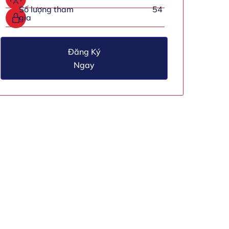
Số lượng tham
54
gia
Đăng Ký
Ngay