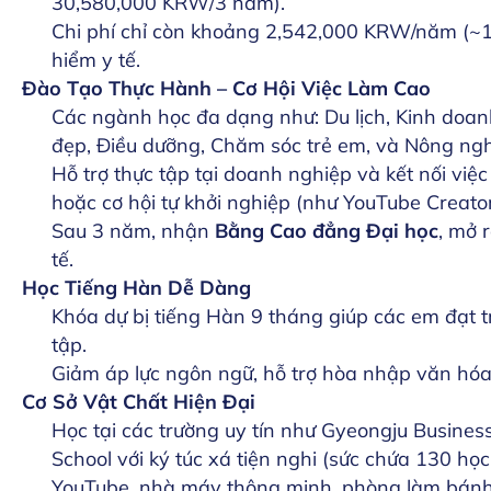
30,580,000 KRW/3 năm).
Chi phí chỉ còn khoảng 2,542,000 KRW/năm (~1
hiểm y tế.
Đào Tạo Thực Hành – Cơ Hội Việc Làm Cao
Các ngành học đa dạng như: Du lịch, Kinh doanh
đẹp, Điều dưỡng, Chăm sóc trẻ em, và Nông ngh
Hỗ trợ thực tập tại doanh nghiệp và kết nối việc
hoặc cơ hội tự khởi nghiệp (như YouTube Creator
Sau 3 năm, nhận
Bằng Cao đẳng Đại học
, mở 
tế.
Học Tiếng Hàn Dễ Dàng
Khóa dự bị tiếng Hàn 9 tháng giúp các em đạt tr
tập.
Giảm áp lực ngôn ngữ, hỗ trợ hòa nhập văn hó
Cơ Sở Vật Chất Hiện Đại
Học tại các trường uy tín như Gyeongju Business
School với ký túc xá tiện nghi (sức chứa 130 họ
YouTube, nhà máy thông minh, phòng làm bánh