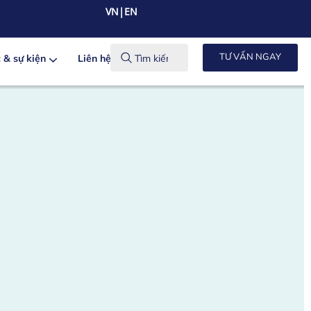
VN|EN
TƯ VẤN NGAY
c & sự kiện
Liên hệ