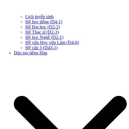
Lịch tuyển sinh
Hệ học tiếng (D4-1)
Hệ Đại học (D2-2)
Hệ Thạc sĩ (D2-3)
Hệ học Nghề (D2-1)
Hệ vừa Học vừa Làm (D4-6)
Hệ cấp 3 (D43-1)
Đào tạo tiếng Hàn