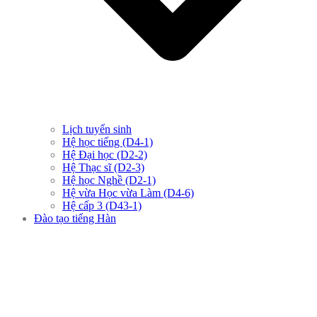
Lịch tuyển sinh
Hệ học tiếng (D4-1)
Hệ Đại học (D2-2)
Hệ Thạc sĩ (D2-3)
Hệ học Nghề (D2-1)
Hệ vừa Học vừa Làm (D4-6)
Hệ cấp 3 (D43-1)
Đào tạo tiếng Hàn