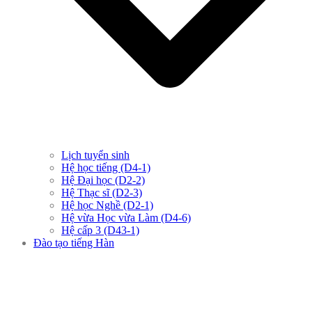
Lịch tuyển sinh
Hệ học tiếng (D4-1)
Hệ Đại học (D2-2)
Hệ Thạc sĩ (D2-3)
Hệ học Nghề (D2-1)
Hệ vừa Học vừa Làm (D4-6)
Hệ cấp 3 (D43-1)
Đào tạo tiếng Hàn