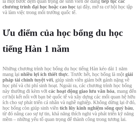
là một bước đệm quan trọng để sinh viên dễ dàng
tiếp tục các
chương trình đại học hoặc cao học
tại đây, mở ra cơ hội học tập
và làm việc trong môi trường quốc tế.
Ưu điểm của học bổng du học
tiếng Hàn 1 năm
Những chương trình học bổng du học tiếng Hàn kéo dài 1 năm
mang lại
nhiều lợi ích thiết thực
. Trước hết, học bổng là một
giải
pháp tài chính tuyệt vời
, giúp sinh viên giảm bớt gánh nặng về
học phí và chi phí sinh hoạt. Ngoài ra, các chương trình học bổng
này thường đi kèm với
các hoạt động giao lưu văn hóa
, mang đến
cơ hội kết nối với bạn bè quốc tế và xây dựng các mối quan hệ hữu
ích cho sự phát triển cá nhân và nghề nghiệp. Không dừng lại ở đó,
học bổng còn giúp sinh viên
tích lũy kinh nghiệm sống quý báu
,
từ đó nâng cao sự tự tin, khả năng thích nghi và phát triển kỹ năng
mềm – những yếu tố quan trọng để thành công trong tương lai.