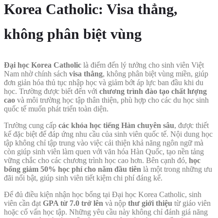
Korea Catholic: Visa thẳng,
không phân biệt vùng
Đại học Korea Catholic
là điểm đến lý tưởng cho sinh viên Việt
Nam nhờ chính sách
visa thẳng
, không phân biệt vùng miền, giúp
đơn giản hóa thủ tục nhập học và giảm bớt áp lực ban đầu khi du
học. Trường được biết đến với
chương trình đào tạo chất lượng
cao
và môi trường học tập thân thiện, phù hợp cho các du học sinh
quốc tế muốn phát triển toàn diện.
Trường cung cấp
các khóa học tiếng Hàn chuyên sâu
, được thiết
kế đặc biệt để đáp ứng nhu cầu của sinh viên quốc tế. Nội dung học
tập không chỉ tập trung vào việc cải thiện khả năng ngôn ngữ mà
còn giúp sinh viên làm quen với văn hóa Hàn Quốc, tạo nền tảng
vững chắc cho các chương trình học cao hơn. Bên cạnh đó,
học
bổng giảm 50% học phí cho năm đầu tiên
là một trong những ưu
đãi nổi bật, giúp sinh viên tiết kiệm chi phí đáng kể.
Để đủ điều kiện nhận học bổng tại Đại học Korea Catholic, sinh
viên cần đạt
GPA từ 7.0 trở lên
và nộp
thư giới thiệu
từ giáo viên
hoặc cố vấn học tập. Những yêu cầu này không chỉ đánh giá năng