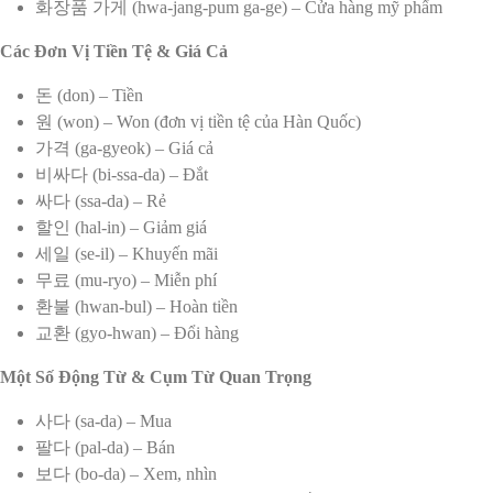
화장품 가게 (hwa-jang-pum ga-ge) – Cửa hàng mỹ phẩm
Các Đơn Vị Tiền Tệ & Giá Cả
돈 (don) – Tiền
원 (won) – Won (đơn vị tiền tệ của Hàn Quốc)
가격 (ga-gyeok) – Giá cả
비싸다 (bi-ssa-da) – Đắt
싸다 (ssa-da) – Rẻ
할인 (hal-in) – Giảm giá
세일 (se-il) – Khuyến mãi
무료 (mu-ryo) – Miễn phí
환불 (hwan-bul) – Hoàn tiền
교환 (gyo-hwan) – Đổi hàng
Một Số Động Từ & Cụm Từ Quan Trọng
사다 (sa-da) – Mua
팔다 (pal-da) – Bán
보다 (bo-da) – Xem, nhìn