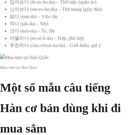
입어보다 (ib-eo-bo-da) – Thử mặc (quần áo)
신어보다 (sin-eo-bo-da) – Thử mang (giày dép)
맞다 (mat-da) – Vừa vặn
작다 (jak-da) – Nhỏ
크다 (keu-da) – To, lớn
어울리다 (eo-ul-li-da) – Hợp, phù hợp
추천하다 (chu-cheon-ha-da) – Giới thiệu, gợi ý
Mua săm tại Hàn Quốc
Một số mẫu câu tiếng
Hàn cơ bản dùng khi đi
mua sắm