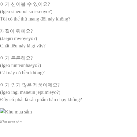
이거 신어볼 수 있어요?
(Igeo sineobol su isseoyo?)
Tôi có thể thử mang đôi này không?
재질이 뭐예요?
(Jaejiri mwoyeyo?)
Chất liệu này là gì vậy?
이거 튼튼해요?
(Igeo tunteunhaeyo?)
Cái này có bền không?
이거 인기 많은 제품이에요?
(Igeo ingi maneun jepumieyo?)
Đây có phải là sản phẩm bán chạy không?
Khu mua sắm