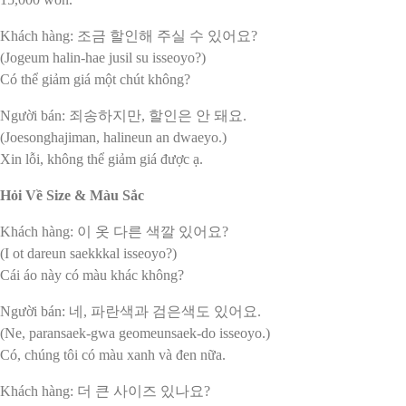
Khách hàng: 조금 할인해 주실 수 있어요?
(Jogeum halin-hae jusil su isseoyo?)
Có thể giảm giá một chút không?
Người bán: 죄송하지만, 할인은 안 돼요.
(Joesonghajiman, halineun an dwaeyo.)
Xin lỗi, không thể giảm giá được ạ.
Hỏi Về Size & Màu Sắc
Khách hàng: 이 옷 다른 색깔 있어요?
(I ot dareun saekkkal isseoyo?)
Cái áo này có màu khác không?
Người bán: 네, 파란색과 검은색도 있어요.
(Ne, paransaek-gwa geomeunsaek-do isseoyo.)
Có, chúng tôi có màu xanh và đen nữa.
Khách hàng: 더 큰 사이즈 있나요?