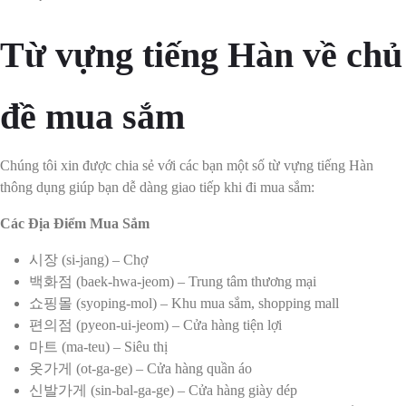
Từ vựng tiếng Hàn về chủ
đề mua sắm
Chúng tôi xin được chia sẻ với các bạn một số từ vựng tiếng Hàn
thông dụng giúp bạn dễ dàng giao tiếp khi đi mua sắm:
Các Địa Điểm Mua Sắm
시장 (si-jang) – Chợ
백화점 (baek-hwa-jeom) – Trung tâm thương mại
쇼핑몰 (syoping-mol) – Khu mua sắm, shopping mall
편의점 (pyeon-ui-jeom) – Cửa hàng tiện lợi
마트 (ma-teu) – Siêu thị
옷가게 (ot-ga-ge) – Cửa hàng quần áo
신발가게 (sin-bal-ga-ge) – Cửa hàng giày dép