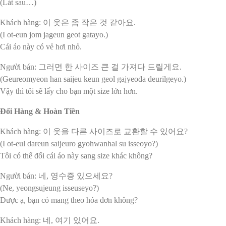
(Lát sau…)
Khách hàng: 이 옷은 좀 작은 것 같아요.
(I ot-eun jom jageun geot gatayo.)
Cái áo này có vẻ hơi nhỏ.
Người bán: 그러면 한 사이즈 큰 걸 가져다 드릴게요.
(Geureomyeon han saijeu keun geol gajyeoda deurilgeyo.)
Vậy thì tôi sẽ lấy cho bạn một size lớn hơn.
Đổi Hàng & Hoàn Tiền
Khách hàng: 이 옷을 다른 사이즈로 교환할 수 있어요?
(I ot-eul dareun saijeuro gyohwanhal su isseoyo?)
Tôi có thể đổi cái áo này sang size khác không?
Người bán: 네, 영수증 있으세요?
(Ne, yeongsujeung isseuseyo?)
Được ạ, bạn có mang theo hóa đơn không?
Khách hàng: 네, 여기 있어요.