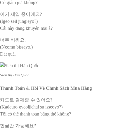
Có giảm giá không?
이거 세일 중이에요?
(Igeo seil jungieyo?)
Cái này đang khuyến mãi à?
너무 비싸요.
(Neomu bissayo.)
Đắt quá.
Siêu thị Hàn Quốc
Thanh Toán & Hỏi Về Chính Sách Mua Hàng
카드로 결제할 수 있어요?
(Kadeuro gyeoljjehal su isseoyo?)
Tôi có thể thanh toán bằng thẻ không?
현금만 가능해요?