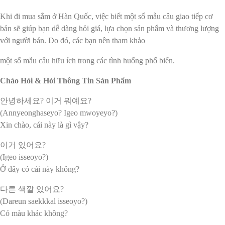
Khi đi mua sắm ở Hàn Quốc, việc biết một số mẫu câu giao tiếp cơ
bản sẽ giúp bạn dễ dàng hỏi giá, lựa chọn sản phẩm và thương lượng
với người bán. Do đó, các bạn nên tham khảo
một số mẫu câu hữu ích trong các tình huống phổ biến.
Chào Hỏi & Hỏi Thông Tin Sản Phẩm
안녕하세요? 이거 뭐예요?
(Annyeonghaseyo? Igeo mwoyeyo?)
Xin chào, cái này là gì vậy?
이거 있어요?
(Igeo isseoyo?)
Ở đây có cái này không?
다른 색깔 있어요?
(Dareun saekkkal isseoyo?)
Có màu khác không?