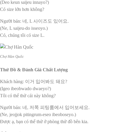
(Deo keun saijeu innayo?)
Có size lớn hơn không?
Người bán: 네, L 사이즈도 있어요.
(Ne, L saijeu-do isseoyo.)
Có, chúng tôi có size L.
Chợ Hàn Quốc
Thử Đồ & Đánh Giá Chất Lượng
Khách hàng: 이거 입어봐도 돼요?
(Igeo ibeobwado dwaeyo?)
Tôi có thể thử cái này không?
Người bán: 네, 저쪽 피팅룸에서 입어보세요.
(Ne, jeojjok pitingrum-eseo ibeoboseyo.)
Được ạ, bạn có thể thử ở phòng thử đồ bên kia.