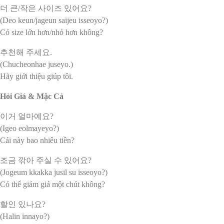
더 큰/작은 사이즈 있어요?
(Deo keun/jageun saijeu isseoyo?)
Có size lớn hơn/nhỏ hơn không?
추천해 주세요.
(Chucheonhae juseyo.)
Hãy giới thiệu giúp tôi.
Hỏi Giá & Mặc Cả
이거 얼마예요?
(Igeo eolmayeyo?)
Cái này bao nhiêu tiền?
조금 깎아 주실 수 있어요?
(Jogeum kkakka jusil su isseoyo?)
Có thể giảm giá một chút không?
할인 있나요?
(Halin innayo?)