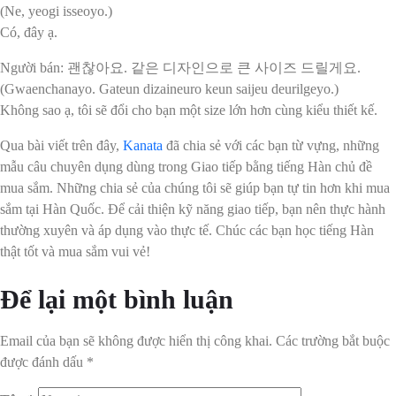
(Ne, yeogi isseoyo.)
Có, đây ạ.
Người bán: 괜찮아요. 같은 디자인으로 큰 사이즈 드릴게요.
(Gwaenchanayo. Gateun dizaineuro keun saijeu deurilgeyo.)
Không sao ạ, tôi sẽ đổi cho bạn một size lớn hơn cùng kiểu thiết kế.
Qua bài viết trên đây,
Kanata
đã chia sẻ với các bạn từ vựng, những
mẫu câu chuyên dụng dùng trong Giao tiếp bằng tiếng Hàn chủ đề
mua sắm. Những chia sẻ của chúng tôi sẽ giúp bạn tự tin hơn khi mua
sắm tại Hàn Quốc. Để cải thiện kỹ năng giao tiếp, bạn nên thực hành
thường xuyên và áp dụng vào thực tế. Chúc các bạn học tiếng Hàn
thật tốt và mua sắm vui vẻ!
Để lại một bình luận
Email của bạn sẽ không được hiển thị công khai.
Các trường bắt buộc
được đánh dấu
*