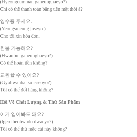
(Hyeongeumman ganeunghaeyo?)
Chỉ có thể thanh toán bằng tiền mặt thôi à?
영수증 주세요.
(Yeongsujeung juseyo.)
Cho tôi xin hóa đơn.
환불 가능해요?
(Hwanbul ganeunghaeyo?)
Có thể hoàn tiền không?
교환할 수 있어요?
(Gyohwanhal su isseoyo?)
Tôi có thể đổi hàng không?
Hỏi Về Chất Lượng & Thử Sản Phẩm
이거 입어봐도 돼요?
(Igeo ibeobwado dwaeyo?)
Tôi có thể thử mặc cái này không?