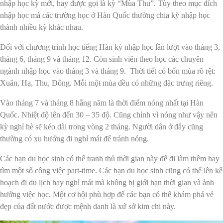
nhập học kỳ mới, hay được gọi là kỳ “Mùa Thu”. Tùy theo mục đích
nhập học mà các trường học ở Hàn Quốc thường chia kỳ nhập học
thành nhiều kỳ khác nhau.
Đối với chương trình học tiếng Hàn kỳ nhập học lần lượt vào tháng 3,
tháng 6, tháng 9 và tháng 12. Còn sinh viên theo học các chuyên
ngành nhập học vào tháng 3 và tháng 9. Thời tiết có bốn mùa rõ rệt:
Xuân, Hạ, Thu, Đông. Mỗi một mùa đều có những đặc trưng riêng.
Vào tháng 7 và tháng 8 hằng năm là thời điểm nóng nhất tại Hàn
Quốc. Nhiệt độ lên đến 30 – 35 độ. Cũng chính vì nóng như vậy nên
kỳ nghỉ hè sẽ kéo dài trong vòng 2 tháng. Người dân ở đây cũng
thường có xu hướng đi nghỉ mát để tránh nóng.
Các bạn du học sinh có thể tranh thủ thời gian này để đi làm thêm hay
tìm một số công việc part-time. Các bạn du học sinh cũng có thể lên kế
hoạch đi du lịch hay nghỉ mát mà không bị giới hạn thời gian và ảnh
hưởng việc học. Một cơ hội phù hợp để các bạn có thể khám phá vẻ
đẹp của đất nước được mệnh danh là xứ sở kim chi này.