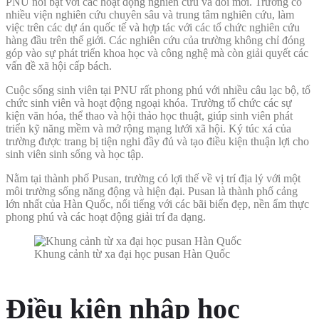
PNU nổi bật với các hoạt động nghiên cứu và đổi mới. Trường có
nhiều viện nghiên cứu chuyên sâu và trung tâm nghiên cứu, làm
việc trên các dự án quốc tế và hợp tác với các tổ chức nghiên cứu
hàng đầu trên thế giới. Các nghiên cứu của trường không chỉ đóng
góp vào sự phát triển khoa học và công nghệ mà còn giải quyết các
vấn đề xã hội cấp bách.
Cuộc sống sinh viên tại PNU rất phong phú với nhiều câu lạc bộ, tổ
chức sinh viên và hoạt động ngoại khóa. Trường tổ chức các sự
kiện văn hóa, thể thao và hội thảo học thuật, giúp sinh viên phát
triển kỹ năng mềm và mở rộng mạng lưới xã hội. Ký túc xá của
trường được trang bị tiện nghi đầy đủ và tạo điều kiện thuận lợi cho
sinh viên sinh sống và học tập.
Nằm tại thành phố Pusan, trường có lợi thế về vị trí địa lý với một
môi trường sống năng động và hiện đại. Pusan là thành phố cảng
lớn nhất của Hàn Quốc, nổi tiếng với các bãi biển đẹp, nền ẩm thực
phong phú và các hoạt động giải trí đa dạng.
Khung cảnh từ xa đại học pusan Hàn Quốc
Điều kiện nhập học