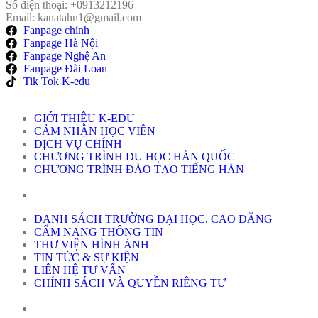
Số điện thoại: +0913212196
Email: kanatahn1@gmail.com
Fanpage chính
Fanpage Hà Nội
Fanpage Nghệ An
Fanpage Đài Loan
Tik Tok K-edu
GIỚI THIỆU K-EDU
CẢM NHẬN HỌC VIÊN
DỊCH VỤ CHÍNH
CHƯƠNG TRÌNH DU HỌC HÀN QUỐC
CHƯƠNG TRÌNH ĐÀO TẠO TIẾNG HÀN
DANH SÁCH TRƯỜNG ĐẠI HỌC, CAO ĐẲNG
CẨM NANG THÔNG TIN
THƯ VIỆN HÌNH ẢNH
TIN TỨC & SỰ KIỆN
LIÊN HỆ TƯ VẤN
CHÍNH SÁCH VÀ QUYỀN RIÊNG TƯ