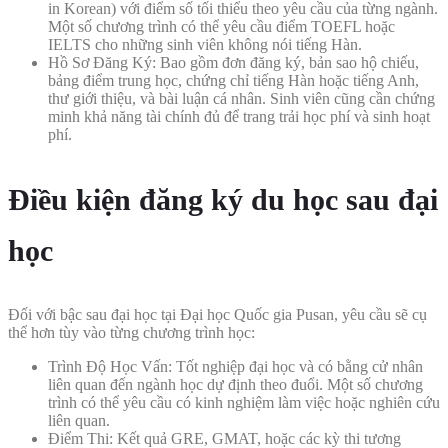
in Korean) với điểm số tối thiểu theo yêu cầu của từng ngành.
Một số chương trình có thể yêu cầu điểm TOEFL hoặc
IELTS cho những sinh viên không nói tiếng Hàn.
Hồ Sơ Đăng Ký: Bao gồm đơn đăng ký, bản sao hộ chiếu,
bảng điểm trung học, chứng chỉ tiếng Hàn hoặc tiếng Anh,
thư giới thiệu, và bài luận cá nhân. Sinh viên cũng cần chứng
minh khả năng tài chính đủ để trang trải học phí và sinh hoạt
phí.
Điều kiện đăng ký du học sau đại
học
Đối với bậc sau đại học tại Đại học Quốc gia Pusan, yêu cầu sẽ cụ
thể hơn tùy vào từng chương trình học:
Trình Độ Học Vấn: Tốt nghiệp đại học và có bằng cử nhân
liên quan đến ngành học dự định theo đuổi. Một số chương
trình có thể yêu cầu có kinh nghiệm làm việc hoặc nghiên cứu
liên quan.
Điểm Thi: Kết quả GRE, GMAT, hoặc các kỳ thi tương