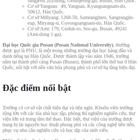
Jangjeon 2(i)-dong, Geumjeong-gu, Busan, Hàn Quốc.
Cơ sở Yangsan: 49, Yangsan, Kyungsangnam-do,
50612, Hàn Quốc.
Cơ sở Millyang: 1268-50, Samrangjinro, Sangrangjin-
eup, Miryang-si, Gyeongsangnam-do, Hàn Quốc.
Cơ sở Ami: 179, Guduk-ro, Seo-gu, Busan, 49241
(Ami-dong 1-ga).
Đại học Quốc gia Pusan (Pusan National University)
, thường
được gọi là PNU, là một trong những trường đại học hàng đầu và
danh tiếng tại Hàn Quốc. Được thành lập vào năm 1946, trường
nằm tại thành phố cảng Pusan (Busan), thành phố lớn thứ hai ở Hàn
Quốc, nổi bật với nền văn hóa phong phú và cơ sở hạ tầng hiện đại.
Đặc điểm nổi bật
Trường có cơ sở vật chất hiện đại và tiện nghi. Khuôn viên trường
rộng lớn với các tòa nhà học tập, phòng thí nghiệm nghiên cứu, thư
viện lớn và trung tâm thể thao. Đặc biệt, thư viện của trường được
trang bị tài nguyên học thuật phong phú và các công nghệ tiên tiến,
phục vụ nhu cầu nghiên cứu và học tập của sinh viên.