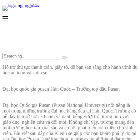
Gọi ngay
Gọi ngay
Hỗ trợ thủ tục thanh toán, giấy tờ, để bạn sẵn sàng cho hành trình du
học an toàn và suôn sẻ.
Đại học quốc gia pusan Hàn Quốc – Trường top đầu Pusan
Đại học Quốc gia Pusan (Pusan National University) nổi tiếng là
một trong những trường đại học hàng đầu tại Hàn Quốc. Trường có
bề dày lịch sử hơn 70 năm và danh tiếng vượt trội trong lĩnh vực
giáo dục, nghiên cứu và đổi mới. Không chỉ vậy, trường mang đến
môi trường học tập xuất sắc và cơ hội phát triển toàn diện cho sinh
viên. Bài viết sau đây của K-edu sẽ giúp các bạn khám phá lý do tại
sao Đại học Pusan là sự lựa chọn lý tưởng cho những ai đang tìm