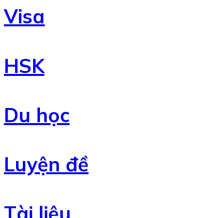
Visa
HSK
Du học
Luyện đề
Tài liệu