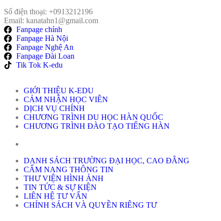
Số điện thoại: +0913212196
Email: kanatahn1@gmail.com
Fanpage chính
Fanpage Hà Nội
Fanpage Nghệ An
Fanpage Đài Loan
Tik Tok K-edu
GIỚI THIỆU K-EDU
CẢM NHẬN HỌC VIÊN
DỊCH VỤ CHÍNH
CHƯƠNG TRÌNH DU HỌC HÀN QUỐC
CHƯƠNG TRÌNH ĐÀO TẠO TIẾNG HÀN
DANH SÁCH TRƯỜNG ĐẠI HỌC, CAO ĐẲNG
CẨM NANG THÔNG TIN
THƯ VIỆN HÌNH ẢNH
TIN TỨC & SỰ KIỆN
LIÊN HỆ TƯ VẤN
CHÍNH SÁCH VÀ QUYỀN RIÊNG TƯ