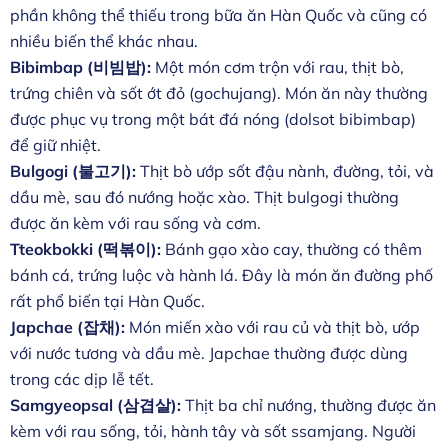
phần không thể thiếu trong bữa ăn Hàn Quốc và cũng có
nhiều biến thể khác nhau.
Bibimbap (비빔밥):
Một món cơm trộn với rau, thịt bò,
trứng chiên và sốt ớt đỏ (gochujang). Món ăn này thường
được phục vụ trong một bát đá nóng (dolsot bibimbap)
để giữ nhiệt.
Bulgogi (불고기):
Thịt bò ướp sốt đậu nành, đường, tỏi, và
dầu mè, sau đó nướng hoặc xào. Thịt bulgogi thường
được ăn kèm với rau sống và cơm.
Tteokbokki (떡볶이):
Bánh gạo xào cay, thường có thêm
bánh cá, trứng luộc và hành lá. Đây là món ăn đường phố
rất phổ biến tại Hàn Quốc.
Japchae (잡채):
Món miến xào với rau củ và thịt bò, ướp
với nước tương và dầu mè. Japchae thường được dùng
trong các dịp lễ tết.
Samgyeopsal (삼겹살):
Thịt ba chỉ nướng, thường được ăn
kèm với rau sống, tỏi, hành tây và sốt ssamjang. Người