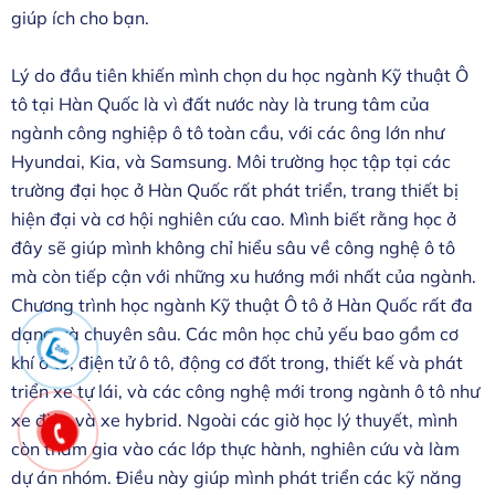
giúp ích cho bạn.
Lý do đầu tiên khiến mình chọn du học ngành Kỹ thuật Ô
tô tại Hàn Quốc là vì đất nước này là trung tâm của
ngành công nghiệp ô tô toàn cầu, với các ông lớn như
Hyundai, Kia, và Samsung. Môi trường học tập tại các
trường đại học ở Hàn Quốc rất phát triển, trang thiết bị
hiện đại và cơ hội nghiên cứu cao. Mình biết rằng học ở
đây sẽ giúp mình không chỉ hiểu sâu về công nghệ ô tô
mà còn tiếp cận với những xu hướng mới nhất của ngành.
Chương trình học ngành Kỹ thuật Ô tô ở Hàn Quốc rất đa
dạng và chuyên sâu. Các môn học chủ yếu bao gồm cơ
khí ô tô, điện tử ô tô, động cơ đốt trong, thiết kế và phát
triển xe tự lái, và các công nghệ mới trong ngành ô tô như
xe điện và xe hybrid. Ngoài các giờ học lý thuyết, mình
còn tham gia vào các lớp thực hành, nghiên cứu và làm
dự án nhóm. Điều này giúp mình phát triển các kỹ năng