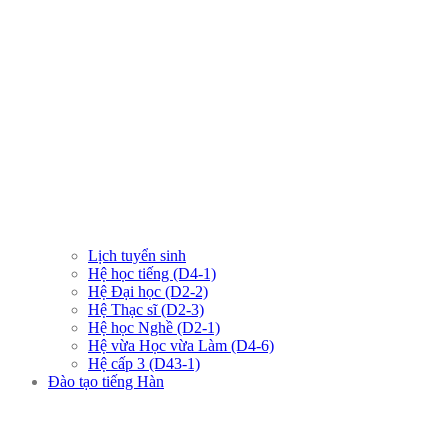
Lịch tuyển sinh
Hệ học tiếng (D4-1)
Hệ Đại học (D2-2)
Hệ Thạc sĩ (D2-3)
Hệ học Nghề (D2-1)
Hệ vừa Học vừa Làm (D4-6)
Hệ cấp 3 (D43-1)
Đào tạo tiếng Hàn