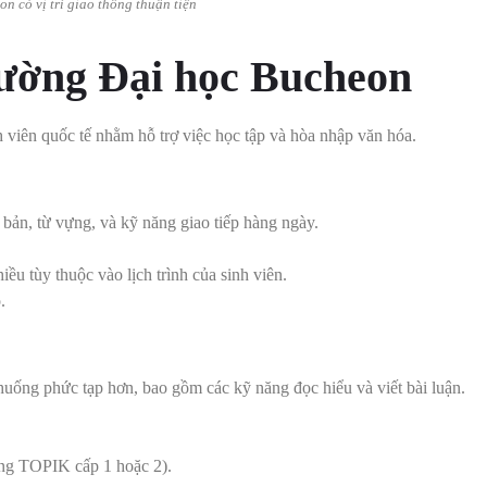
n có vị trí giao thông thuận tiện
rường Đại học Bucheon
viên quốc tế nhằm hỗ trợ việc học tập và hòa nhập văn hóa.
 bản, từ vựng, và kỹ năng giao tiếp hàng ngày.
ều tùy thuộc vào lịch trình của sinh viên.
.
huống phức tạp hơn, bao gồm các kỹ năng đọc hiểu và viết bài luận.
ảng TOPIK cấp 1 hoặc 2).