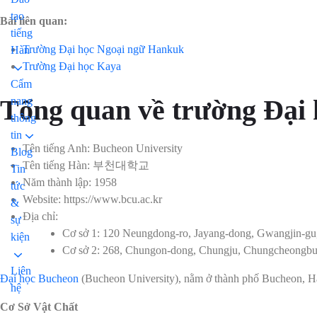
tạo
Bài liên quan:
tiếng
Trường Đại học Ngoại ngữ Hankuk
Hàn
Trường Đại học Kaya
Cẩm
Tổng quan về trường Đại
nang
thông
tin
Tên tiếng Anh: Bucheon University
Danh sách trường ĐH, CĐ Hàn Quốc
Blog
Tên tiếng Hàn: 부천대학교
Tin
Năm thành lập: 1958
tức
Website: https://www.bcu.ac.kr
&
Địa chỉ:
sự
Cơ sở 1: 120 Neungdong-ro, Jayang-dong, Gwangjin-gu
kiện
Cơ sở 2: 268, Chungon-dong, Chungju, Chungcheongbu
Liên
Đại học Bucheon
(Bucheon University), nằm ở thành phố Bucheon, Hàn 
hệ
Cơ Sở Vật Chất