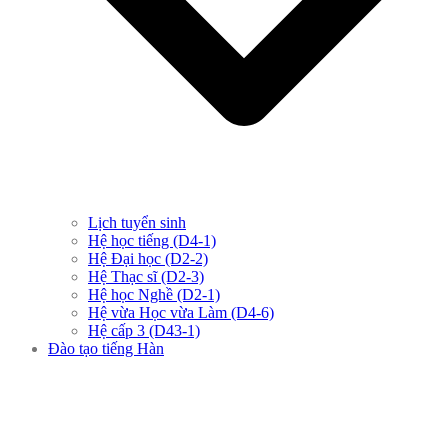
Lịch tuyển sinh
Hệ học tiếng (D4-1)
Hệ Đại học (D2-2)
Hệ Thạc sĩ (D2-3)
Hệ học Nghề (D2-1)
Hệ vừa Học vừa Làm (D4-6)
Hệ cấp 3 (D43-1)
Đào tạo tiếng Hàn