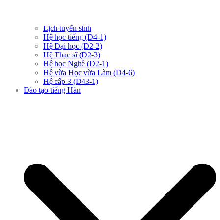
Lịch tuyển sinh
Hệ học tiếng (D4-1)
Hệ Đại học (D2-2)
Hệ Thạc sĩ (D2-3)
Hệ học Nghề (D2-1)
Hệ vừa Học vừa Làm (D4-6)
Hệ cấp 3 (D43-1)
Đào tạo tiếng Hàn