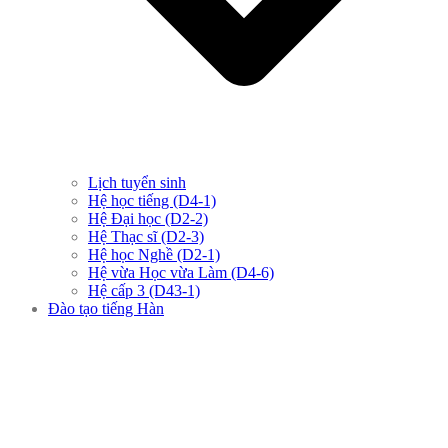
Lịch tuyển sinh
Hệ học tiếng (D4-1)
Hệ Đại học (D2-2)
Hệ Thạc sĩ (D2-3)
Hệ học Nghề (D2-1)
Hệ vừa Học vừa Làm (D4-6)
Hệ cấp 3 (D43-1)
Đào tạo tiếng Hàn