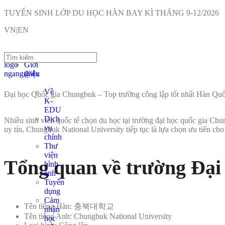
TUYỂN SINH LỚP DU HỌC HÀN BAY KÌ THÁNG 9-12/2026
VN|EN
Giới
thiệu
Về
Đại học Quốc gia Chungbuk – Top trường công lập tốt nhất Hàn Qu
K-
EDU
Dịch
Nhiều sinh viên quốc tế chọn du học tại trường đại học quốc gia Chung
vụ
uy tín, Chungbuk National University tiếp tục là lựa chọn ưu tiên ch
chính
Thư
viện
Tổng quan về trường Đại
hình
ảnh
Tuyển
dụng
Cảm
Tên tiếng Hàn: 충북대학교
nhận
Tên tiếng Anh: Chungbuk National University
học