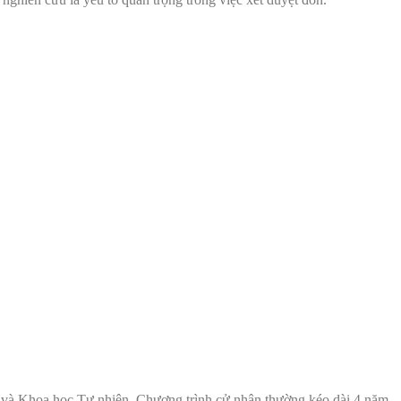
t và Khoa học Tự nhiên. Chương trình cử nhân thường kéo dài 4 năm