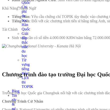
Quốc
Chi
Khả Năng Ngôn Ngữ
phí
du
Tiếng Hàn
: Yêu cầu chứng chỉ TOPIK tùy thuộc vào chương t
học
Tiếng Anh
: Đối với các chương trình tiến sĩ bằng tiếng Anh,
Hàn
Quốc
Tài Chính
Giải
Sinh viên cần có số tiền 4.000.000 KRW/năm bằng 72.000.00
đáp
thắc
mắc
du
học
Từ
vựng
tiếng
Chương trình đào tạo trường Đại học Quố
Hàn
Lịch
thi
TOPIK
Blog
Trường Đại học Quốc gia Chungbuk nổi bật với các chương trình đào
Tin
tức
Chương Trình Cử Nhân
&
sự
Chungbuk National University có nhiều chương trình cử nhân trong 