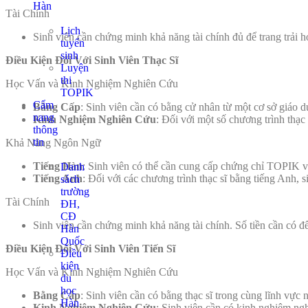
Hàn
Tài Chính
Lịch
Sinh viên cần chứng minh khả năng tài chính đủ để trang trải
tuyển
sinh
Điều Kiện Đối Với Sinh Viên Thạc Sĩ
Luyện
thi
Học Vấn và Kinh Nghiệm Nghiên Cứu
TOPIK
Cẩm
Bằng Cấp
: Sinh viên cần có bằng cử nhân từ một cơ sở giáo
nang
Kinh Nghiệm Nghiên Cứu
: Đối với một số chương trình thạc
thông
tin
Khả Năng Ngôn Ngữ
Tiếng Hàn
: Sinh viên có thể cần cung cấp chứng chỉ TOPIK v
Danh
Tiếng Anh
: Đối với các chương trình thạc sĩ bằng tiếng Anh
sách
trường
Tài Chính
ĐH,
CĐ
Sinh viên cần chứng minh khả năng tài chính. Số tiền cần c
Hàn
Quốc
Điều Kiện Đối Với Sinh Viên Tiến Sĩ
Điều
kiện
Học Vấn và Kinh Nghiệm Nghiên Cứu
du
học
Bằng Cấp
: Sinh viên cần có bằng thạc sĩ trong cùng lĩnh vự
Hàn
Kinh Nghiệm Nghiên Cứu
: Sinh viên cần có kinh nghiệm ng