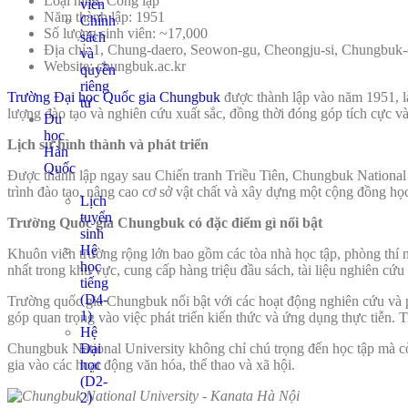
Loại hình: Công lập
viên
Năm thành lập: 1951
Chính
Số lượng sinh viên: ~17,000
sách
Địa chỉ: 1, Chung-daero, Seowon-gu, Cheongju-si, Chungbuk
và
Website: chungbuk.ac.kr
quyền
riêng
Trường Đại học Quốc gia Chungbuk
được thành lập vào năm 1951, là
tư
lượng đào tạo và nghiên cứu xuất sắc, đồng thời đóng góp tích cực v
Du
học
Lịch sử hình thành và phát triển
Hàn
Quốc
Được thành lập ngay sau Chiến tranh Triều Tiên, Chungbuk National
trình đào tạo, nâng cao cơ sở vật chất và xây dựng một cộng đồng họ
Lịch
tuyển
Trường Quốc gia Chungbuk có đặc điểm gì nổi bật
sinh
Hệ
Khuôn viên trường rộng lớn bao gồm các tòa nhà học tập, phòng thí ng
học
nhất trong khu vực, cung cấp hàng triệu đầu sách, tài liệu nghiên cứu
tiếng
(D4-
Trường quốc gia Chungbuk nổi bật với các hoạt động nghiên cứu và p
1)
góp quan trọng vào việc phát triển kiến thức và ứng dụng thực tiễn. 
Hệ
Đại
Chungbuk National University không chỉ chú trọng đến học tập mà còn
học
gia vào các hoạt động văn hóa, thể thao và xã hội.
(D2-
2)