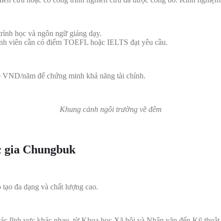
rình học và ngôn ngữ giảng dạy.
 sinh viên cần có điểm TOEFL hoặc IELTS đạt yêu cầu.
0 VND/năm để chứng minh khả năng tài chính.
Khung cảnh ngôi trường về đêm
c gia Chungbuk
 tạo đa dạng và chất lượng cao.
các lĩnh vực khác nhau, từ Khoa học Xã hội và Nhân văn đến Kỹ thuậ