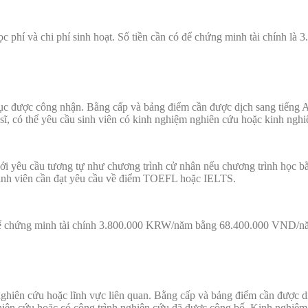
 học phí và chi phí sinh hoạt. Số tiền cần có để chứng minh tài chí
 dục được công nhận. Bằng cấp và bảng điểm cần được dịch sang tiếng
 sĩ, có thể yêu cầu sinh viên có kinh nghiệm nghiên cứu hoặc kinh nghi
ới yêu cầu tương tự như chương trình cử nhân nếu chương trình học b
, sinh viên cần đạt yêu cầu về điểm TOEFL hoặc IELTS.
ó để chứng minh tài chính 3.800.000 KRW/năm bằng 68.400.000 VND/
c nghiên cứu hoặc lĩnh vực liên quan. Bằng cấp và bảng điểm cần được 
hiên cứu hoặc có công trình nghiên cứu đã được công bố. Kinh nghiệm n