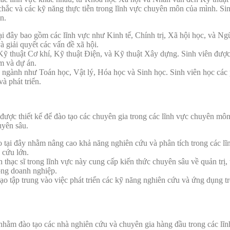
chắc và các kỹ năng thực tiễn trong lĩnh vực chuyên môn của mình. Sin
n.
ại đây bao gồm các lĩnh vực như Kinh tế, Chính trị, Xã hội học, và Ngữ
 giải quyết các vấn đề xã hội.
ỹ thuật Cơ khí, Kỹ thuật Điện, và Kỹ thuật Xây dựng. Sinh viên được đ
m và dự án.
 ngành như Toán học, Vật lý, Hóa học và Sinh học. Sinh viên học các
à phát triển.
ược thiết kế để đào tạo các chuyên gia trong các lĩnh vực chuyên môn
uyên sâu.
o tại đây nhằm nâng cao khả năng nghiên cứu và phân tích trong các lĩ
 cứu lớn.
h thạc sĩ trong lĩnh vực này cung cấp kiến thức chuyên sâu về quản trị,
rong doanh nghiệp.
tạo tập trung vào việc phát triển các kỹ năng nghiên cứu và ứng dụng 
nhằm đào tạo các nhà nghiên cứu và chuyên gia hàng đầu trong các lĩnh