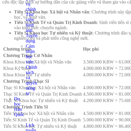
cứu độc lập dưới sự hướng dẫn của các giảng viên và tham gia vào c
vụ
chính
Tiến Sĩ Khoa học Xã hội và Nhân văn
: Chương trình này tập
Thư
học, và Ngữ văn.
viện
Tiến Sĩ Kinh Tế và Quản Trị Kinh Doanh
: Sinh viên tiến s
hình
vào kiến thức chuyên ngành.
ảnh
Tiến Sĩ Khoa học Tự nhiên và Kỹ thuật
: Chương trình đào t
Tuyển
nghiên cứu và phát triển công nghệ mới.
dụng
Cảm
Chương trình
Học phí
nhận
Chương Trình Cử Nhân
học
viên
Khoa Khoa học Xã hội và Nhân văn
3.500.000 KRW = 63.00
Chính
Khoa Kỹ thuật
4.000.000 KRW = 72.00
sách
Khoa Khoa học Tự nhiên
4.000.000 KRW = 72.00
và
Chương Trình Thạc Sĩ
quyền
Thạc Sĩ Khoa học Xã hội và Nhân văn
4.000.000 KRW = 72.00
riêng
tư
Thạc Sĩ Kinh Tế và Quản Trị Kinh Doanh
4.500.000 KRW = 81.00
Du
Thạc Sĩ Khoa học Tự nhiên và Kỹ thuật
4.200.000 KRW = 75.60
học
Chương Trình Tiến Sĩ
Hàn
Tiến Sĩ Khoa học Xã hội và Nhân văn
4.500.000 KRW = 81.00
Quốc
Tiến Sĩ Kinh Tế và Quản Trị Kinh Doanh
5.000.000 KRW = 90.00
Lịch
Tiến Sĩ Khoa học Tự nhiên và Kỹ thuật
4.800.000 KRW = 86.40
tuyển