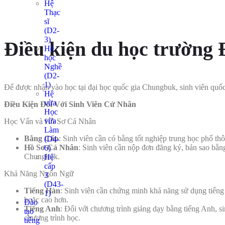
Hệ
Thạc
sĩ
(D2-
3)
Điều kiện du học trường
Hệ
học
Nghề
(D2-
1)
Để được nhận vào học tại đại học quốc gia Chungbuk, sinh viên quốc
Hệ
vừa
Điều Kiện Đối Với Sinh Viên Cử Nhân
Học
vừa
Học Vấn và Hồ Sơ Cá Nhân
Làm
Bằng Cấp
: Sinh viên cần có bằng tốt nghiệp trung học phổ t
(D4-
Hồ Sơ Cá Nhân
: Sinh viên cần nộp đơn đăng ký, bản sao bằng
6)
Chungbuk.
Hệ
cấp
Khả Năng Ngôn Ngữ
3
(D43-
Tiếng Hàn
: Sinh viên cần chứng minh khả năng sử dụng tiếng 
1)
hoặc cao hơn.
Đào
Tiếng Anh
: Đối với chương trình giảng dạy bằng tiếng Anh,
tạo
chương trình học.
tiếng