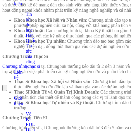
kiện
và được thiết kế để mang đến cho sinh viên nền tảng kiến thức vững 
hoạt động ngoại khóa nhằm phát triển kỹ năng nghề nghiệp và cá nhâ
Tin
tức
Khoa Khoa học Xã hội và Nhân văn
: Chương trình đào tạo t
du
phương pháp nghiên cứu xã hội, cùng với khả năng phân tích và
học
Khoa Kỹ thuật
: Các chương trình tại khoa Kỹ thuật bao gồm K
Hàn
thuật, cùng với các kỹ năng thực hành qua các phòng thí nghiệ
Quốc
Khoa Khoa học Tự nhiên
: Chương trình đào tạo bao gồm các
Tin
nghiệm hiện đại, đồng thời tham gia vào các dự án nghiên cứu v
tức
của
Chương Trình Thạc Sĩ
công
Chương trình thạc sĩ
tại Chungbuk thường kéo dài từ 2 đến 3 năm và đ
ty
trọng tâm vào việc phát triển các kỹ năng nghiên cứu và phân tích ch
Liên
hệ
Thạc Sĩ Khoa học Xã hội và Nhân văn
: Chương trình đào tạ
thực hiện nghiên cứu độc lập và tham gia vào các dự án nghiên
Thạc Sĩ Kinh Tế và Quản Trị Kinh Doanh
: Các chương trìn
và phân tích cần thiết để thành công trong các vị trí lãnh đạo t
Giới
Thạc Sĩ Khoa học Tự nhiên và Kỹ thuật
: Chương trình đào 
thiệu
trường.
Về
Chương Trình Tiến Sĩ
K-
EDU
Chương trình tiến sĩ tại Chungbuk thường kéo dài từ 3 đến 5 năm và 
Dịch